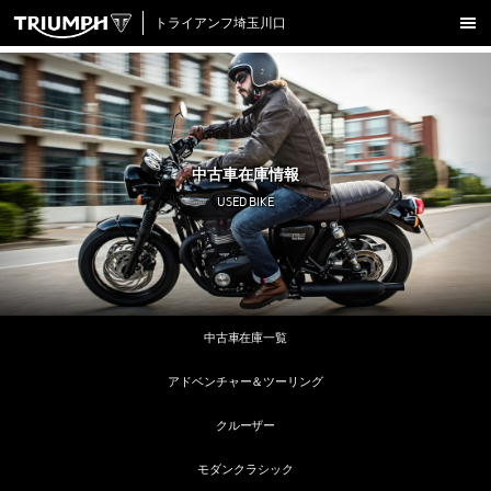
トライアンフ埼玉川口
新車在庫情報
試乗車一覧
認定中古車
中古車在庫情報
アクセサリー
USED BIKE
クロージング
アップデート
店舗情報
中古車在庫一覧
採用情報
アドベンチャー＆ツーリング
TRIUMPH OFFICIAL SITE
LINE
Facebook
Instagram
X
Con
クルーザー
モダンクラシック