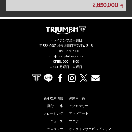
2,850,000
円
トライアンフ埼玉川口
〒332-0002 埼玉県川口市弥平4-3-16
TEL.
048-299-7100
info@triumph-kwgc.com
OPEN.10:00～18:00
CLOSE.月曜日・火曜日
TRIUMPH OFFICIAL SITE
LINE
Facebook
Instagram
X
Contact us
新車在庫情報
試乗車一覧
認定中古車
アクセサリー
クロージング
アップデート
ニュース
ブログ
カスタマー
オンラインサービスブッキン