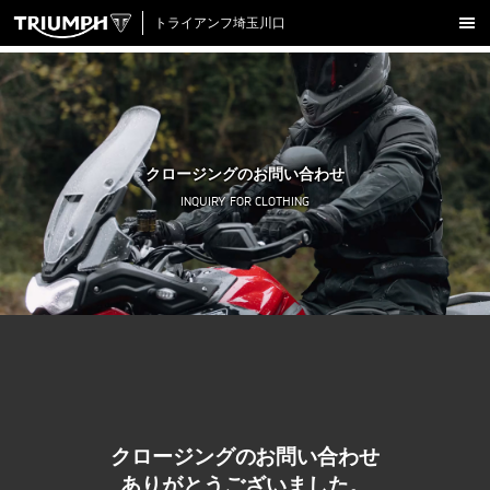
トライアンフ埼玉川口
新車在庫情報
試乗車一覧
認定中古車
クロージングのお問い合わせ
アクセサリー
INQUIRY FOR CLOTHING
クロージング
アップデート
店舗情報
採用情報
TRIUMPH OFFICIAL SITE
LINE
Facebook
Instagram
X
Con
クロージングのお問い合わせ
ありがとうございました。