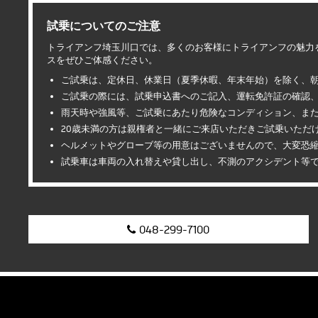
試乗についてのご注意
トライアンフ埼玉川口では、多くのお客様にトライアンフの魅力
スをぜひご体感ください。
ご試乗は、定休日、休業日（夏季休暇、年末年始）を除く、朝1
ご試乗の際には、試乗申込書へのご記入、運転免許証の確認
雨天時や強風等、ご試乗にあたり危険なコンディション、ま
20歳未満の方は親権者と一緒にご来店いただきご試乗いただ
ヘルメットやグローブ等の用意はございませんので、大変恐
試乗車は車両の入れ替えや貸し出し、不測のアクシデント等で
048-299-7100