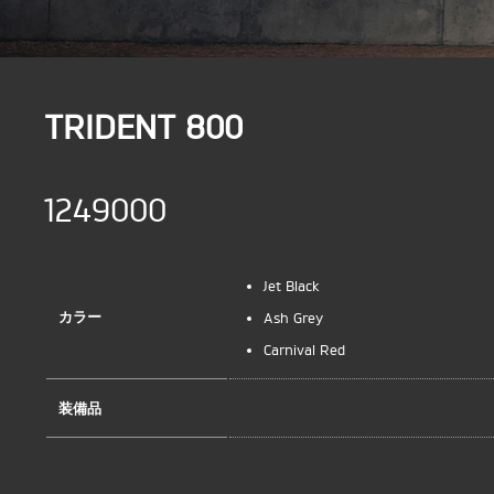
TRIDENT 800
1249000
Jet Black
カラー
Ash Grey
Carnival Red
装備品