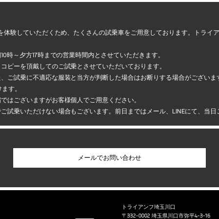
を体験していただくため、たくさんの試乗車をご用意しております。トライ
0時～夕方17時までの営業時間内とさせていただきます。
、コピーを頂戴してのご試乗とさせていただいております。
た、ご試乗に不適応な服装と当方が判断した場合はお断りする場合がございま
けます。
縮ではございますがお客様個人でご用意ください。
ご試乗いただけない場合もございます。前日まではメール、LINEにて、当日
トライアンフ埼玉川口
〒332-0002 埼玉県川口市弥平4-3-16