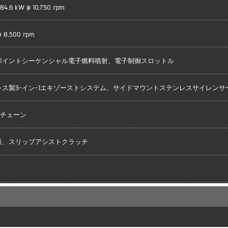
/ 84.6 kW @ 10,750 rpm
 8,500 rpm
ポイントシーケンシャル電子燃料噴射、電子制御スロットル
レス製3-イン-1エキゾーストシステム、サイドマウントステンレスサイレンサ
グチェーン
板、スリップアシストクラッチ