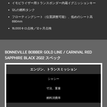
イモビライザー用トランスポンダー内蔵イグニッションキー
12Lの燃料タンク
フローティングシート（位置調整可能）、低めのシート高
690mm
16,000キロ点検／12ヶ月点検
BONNEVILLE BOBBER GOLD LINE / CARNIVAL RED
SAPPHIRE BLACK 2022 スペック
エンジン、トランスミッション
シャシー
寸法、重量
燃料消費率