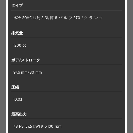
タイプ
水冷 SOHC 並列 2 気 筒 8 バ ル ブ 270 ° ク ラ ン ク
排気量
1200 cc
ボア/ストローク
97.6 mm/80 mm
圧縮
10.0:1
最高出力
78 PS (57.5 kW) @ 6,100 rpm