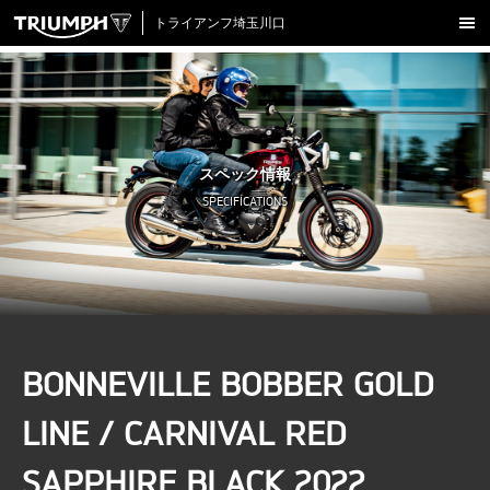
トライアンフ埼玉川口
新車在庫情報
試乗車一覧
認定中古車
スペック情報
アクセサリー
SPECIFICATIONS
クロージング
アップデート
店舗情報
採用情報
BONNEVILLE BOBBER GOLD
TRIUMPH OFFICIAL SITE
LINE
Facebook
Instagram
X
Con
LINE / CARNIVAL RED
SAPPHIRE BLACK 2022