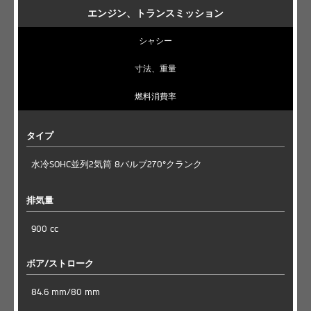
エンジン、トランスミッション
シャシー
寸法、重量
燃料消費率
タイプ
水冷SOHC並列2気筒 8バルブ270°クランク
排気量
900 cc
ボア/ストローク
84.6 mm/80 mm