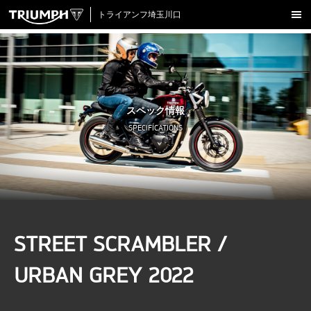
トライアンフ埼玉川口
新車在庫情報
試乗車一覧
認定中古車
スペック情報
アクセサリー
SPECIFICATIONS
クロージング
アップデート
店舗情報
採用情報
STREET SCRAMBLER /
TRIUMPH OFFICIAL SITE
LINE
Facebook
Instagram
X
Con
URBAN GREY 2022