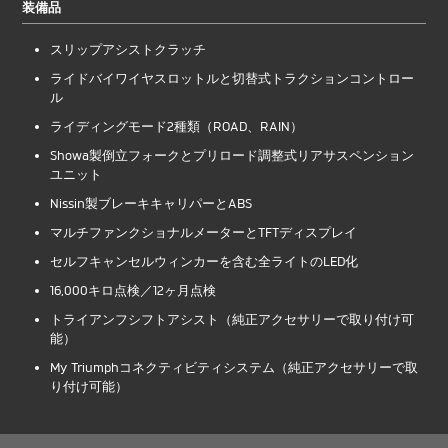
装備品
スリップアシストクラッチ
ライドバイワイヤスロットルと切替式トラクションコントロー
ル
ライディングモード2種類（ROAD、RAIN）
Showa製倒立フォークとプリロード調整式リアサスペンション
ユニット
Nissin製ブレーキキャリパーとABS
マルチファンクショナルメーターとTFTディスプレイ
セルフキャンセルウィンカーを含む全ライトのLED化
16,000キロ点検／12ヶ月点検
トライアンフシフトアシスト（純正アクセサリーで取り付け可
能）
My Triumphコネクティビティシステム（純正アクセサリーで取
り付け可能）