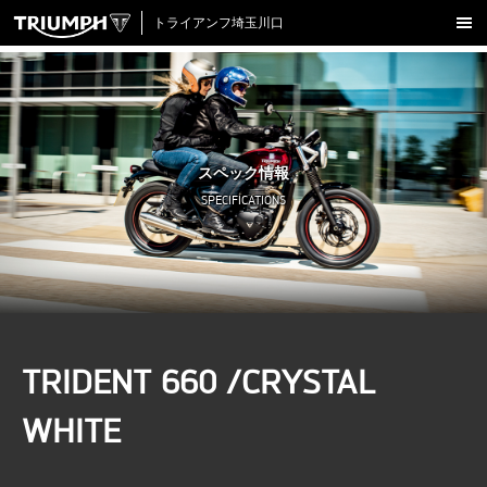
トライアンフ埼玉川口
新車在庫情報
試乗車一覧
認定中古車
スペック情報
アクセサリー
SPECIFICATIONS
クロージング
アップデート
店舗情報
採用情報
TRIDENT 660 /CRYSTAL
TRIUMPH OFFICIAL SITE
LINE
Facebook
Instagram
X
Con
WHITE