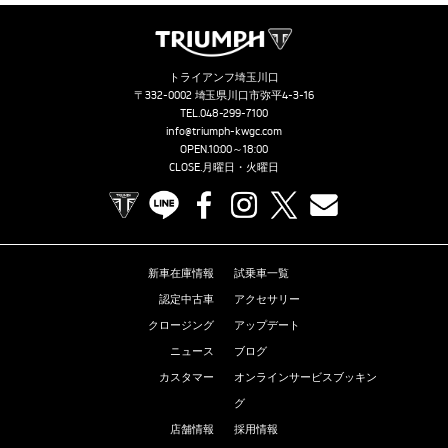
トライアンフ埼玉川口
〒332-0002 埼玉県川口市弥平4-3-16
TEL.
048-299-7100
info@triumph-kwgc.com
OPEN.10:00～18:00
CLOSE.月曜日・火曜日
TRIUMPH OFFICIAL SITE
LINE
Facebook
Instagram
X
Contact us
新車在庫情報
試乗車一覧
認定中古車
アクセサリー
クロージング
アップデート
ニュース
ブログ
カスタマー
オンラインサービスブッキン
グ
店舗情報
採用情報