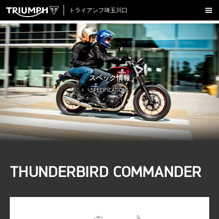
トライアンフ埼玉川口
新車在庫情報
試乗車一覧
認定中古車
スペック情報
アクセサリー
SPECIFICATIONS
クロージング
アップデート
店舗情報
採用情報
THUNDERBIRD COMMANDER
TRIUMPH OFFICIAL SITE
LINE
Facebook
Instagram
X
Con