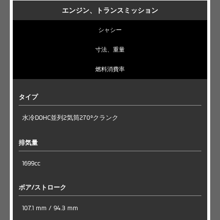
エンジン、トランスミッション
シャシー
寸法、重量
燃料消費率
タイプ
水冷DOHC並列2気筒270ºクランク
排気量
1699cc
ボア/ストローク
107.1 mm / 94.3 mm