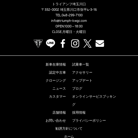
トライアンフ埼玉川口
〒332-0002 埼玉県川口市弥平4-3-16
TEL.
048-299-7100
info@triumph-kwgc.com
OPEN.10:00～18:00
CLOSE.月曜日・火曜日
TRIUMPH OFFICIAL SITE
LINE
Facebook
Instagram
X
Contact us
新車在庫情報
試乗車一覧
認定中古車
アクセサリー
クロージング
アップデート
ニュース
ブログ
カスタマー
オンラインサービスブッキン
グ
店舗情報
採用情報
お問い合わせ
プライバシーポリシー
勧誘方針について
ホーム