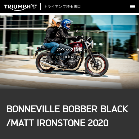
トライアンフ埼玉川口
新車在庫情報
試乗車一覧
認定中古車
スペック情報
アクセサリー
SPECIFICATIONS
クロージング
アップデート
店舗情報
採用情報
BONNEVILLE BOBBER BLACK
TRIUMPH OFFICIAL SITE
LINE
Facebook
Instagram
X
Con
/MATT IRONSTONE 2020