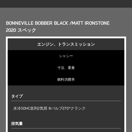
BONNEVILLE BOBBER BLACK /MATT IRONSTONE
2020 スペック
エンジン、トランスミッション
シャシー
寸法、重量
燃料消費率
タイプ
水冷SOHC並列2気筒 8バルブ270°クランク
排気量