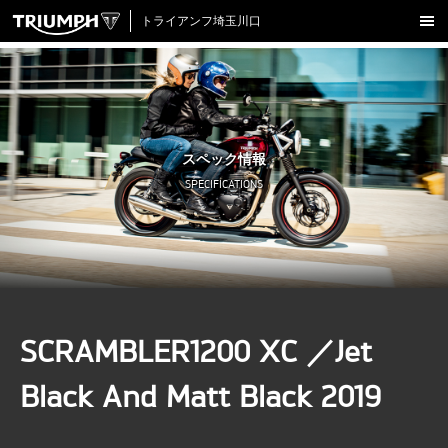
トライアンフ埼玉川口
新車在庫情報
試乗車一覧
認定中古車
スペック情報
アクセサリー
SPECIFICATIONS
クロージング
アップデート
店舗情報
採用情報
SCRAMBLER1200 XC ／Jet
TRIUMPH OFFICIAL SITE
LINE
Facebook
Instagram
X
Con
Black And Matt Black 2019