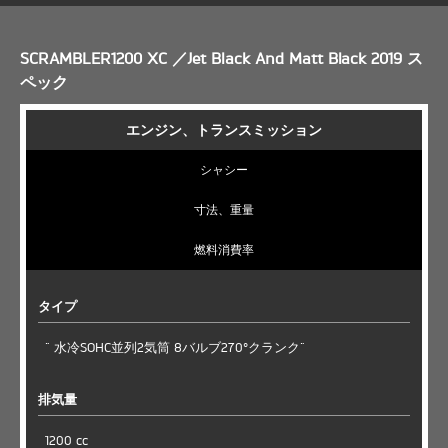
SCRAMBLER1200 XC ／Jet Black And Matt Black 2019 ス
ペック
エンジン、トランスミッション
シャシー
寸法、重量
燃料消費率
タイプ
" 水冷SOHC並列2気筒 8バルブ270°クランク"
排気量
1200 cc