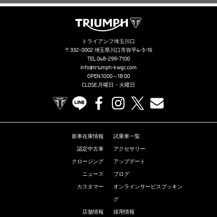
トライアンフ埼玉川口
〒332-0002 埼玉県川口市弥平4-3-16
TEL.
048-299-7100
info@triumph-kwgc.com
OPEN.10:00～18:00
CLOSE.月曜日・火曜日
TRIUMPH OFFICIAL SITE
LINE
Facebook
Instagram
X
Contact us
新車在庫情報
試乗車一覧
認定中古車
アクセサリー
クロージング
アップデート
ニュース
ブログ
カスタマー
オンラインサービスブッキン
グ
店舗情報
採用情報