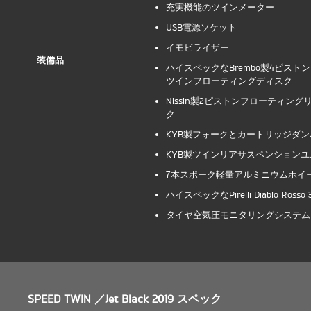
充実機能のツインメーター
USB電源ソケット
イモビライザー
装備品
ハイスペックなBrembo製4ピス
ツインフローティングディスク
Nissin製2ピストンフローティン
ク
KYB製フォークとカートリッジダン
KYB製ツインリアサスペンション
7本スポーク軽量アルミニウムホイ
ハイスペックなPirelli Diablo Ross
タイヤ空気圧モニタリングシステム
SPEED TWIN ／Jet Black 2019 スペック