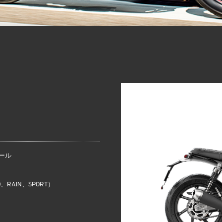
ール
RAIN、SPORT）