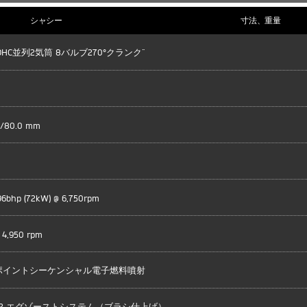
シャシー
寸法、重量
SOHC並列2気筒 8バルブ270°クランク"
m/80.0 mm
96bhp (72kW) @ 6,750rpm
 4,950 rpm
ポイントシーケンシャル電子燃料噴射
TO-2 エグゾーストシステム（ブラシ仕上げ）