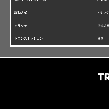
駆動方式
Xリン
クラッチ
湿式多
トランスミッション
６速