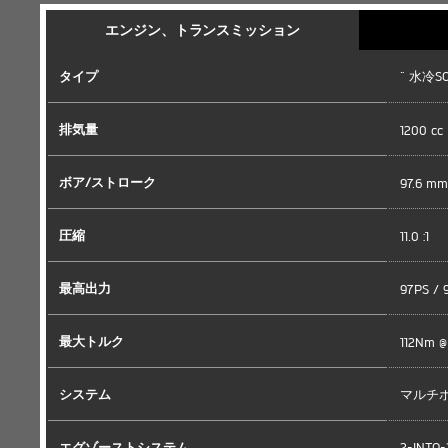
エンジン、トランスミッション
タイプ
" 水冷
排気量
1200 cc
ボア/ストローク
97.6 m
圧縮
11.0 :1
最高出力
97PS / 
最大トルク
112Nm @
システム
マルチ
エグゾーストシステム
2-IN