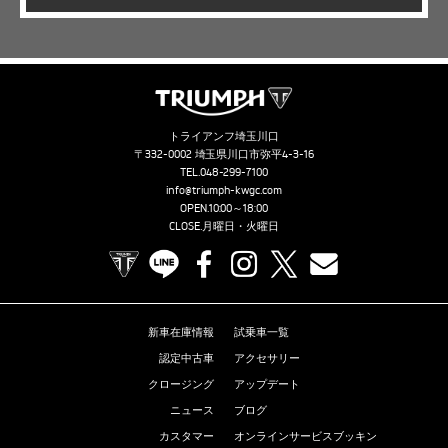
トライアンフ埼玉川口
〒332-0002 埼玉県川口市弥平4-3-16
TEL.
048-299-7100
info@triumph-kwgc.com
OPEN.10:00～18:00
CLOSE.月曜日・火曜日
TRIUMPH OFFICIAL SITE
LINE
Facebook
Instagram
X
Contact us
新車在庫情報
試乗車一覧
認定中古車
アクセサリー
クロージング
アップデート
ニュース
ブログ
カスタマー
オンラインサービスブッキン