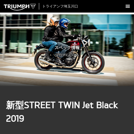
トライアンフ埼玉川口
新車在庫情報
試乗車一覧
認定中古車
スペック情報
アクセサリー
SPECIFICATIONS
クロージング
アップデート
店舗情報
採用情報
新型STREET TWIN Jet Black
TRIUMPH OFFICIAL SITE
LINE
Facebook
Instagram
X
Con
2019