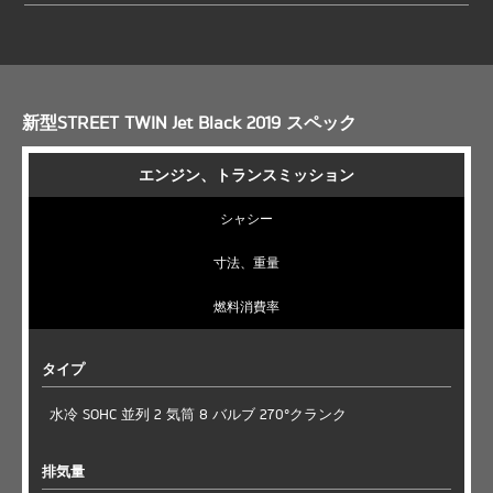
新型STREET TWIN Jet Black 2019 スペック
エンジン、トランスミッション
シャシー
寸法、重量
燃料消費率
タイプ
水冷 SOHC 並列 2 気筒 8 バルブ 270°クランク
排気量