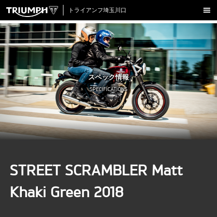
トライアンフ埼玉川口
新車在庫情報
試乗車一覧
認定中古車
スペック情報
アクセサリー
SPECIFICATIONS
クロージング
アップデート
店舗情報
採用情報
STREET SCRAMBLER Matt
TRIUMPH OFFICIAL SITE
LINE
Facebook
Instagram
X
Con
Khaki Green 2018