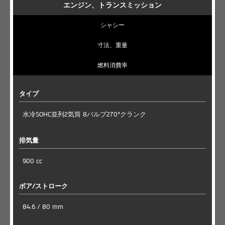
エンジン、トランスミッション
シャシー
寸法、重量
燃料消費率
タイプ
水冷SOHC並列2気筒 8バルブ270°クランク
排気量
900 cc
ボア/ストローク
84.6 / 80 mm