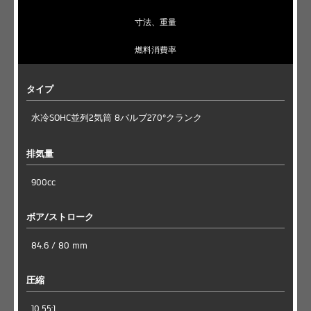
寸法、重量
燃料消費率
タイプ
水冷SOHC並列2気筒 8バルブ270°クランク
排気量
900cc
ボア/ストローク
84.6 / 80 mm
圧縮
10.55:1