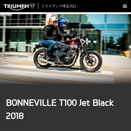
トライアンフ埼玉川口
新車在庫情報
試乗車一覧
認定中古車
スペック情報
アクセサリー
SPECIFICATIONS
クロージング
アップデート
店舗情報
採用情報
BONNEVILLE T100 Jet Black
TRIUMPH OFFICIAL SITE
LINE
Facebook
Instagram
X
Con
2018