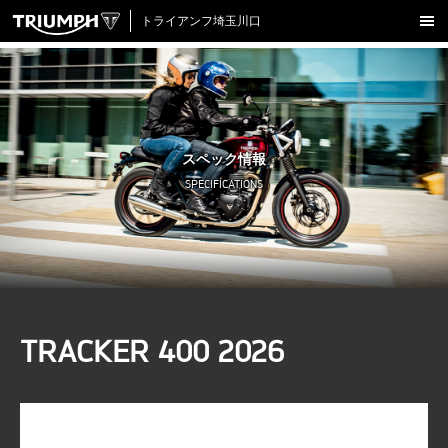
トライアンフ埼玉川口
新車在庫情報
試乗車一覧
認定中古車
スペック情報
アクセサリー
SPECIFICATIONS
クロージング
アップデート
店舗情報
採用情報
TRACKER 400 2026
TRIUMPH OFFICIAL SITE
LINE
Facebook
Instagram
X
Con