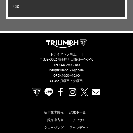
6速
トライアンフ埼玉川口
〒332-0002 埼玉県川口市弥平4-3-16
TEL.
048-299-7100
info@triumph-kwgc.com
OPEN.10:00～18:00
CLOSE.月曜日・火曜日
TRIUMPH OFFICIAL SITE
LINE
Facebook
Instagram
X
Contact us
新車在庫情報
試乗車一覧
認定中古車
アクセサリー
クロージング
アップデート