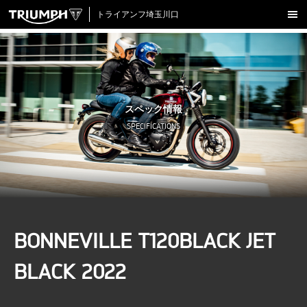
トライアンフ埼玉川口
新車在庫情報
試乗車一覧
認定中古車
スペック情報
アクセサリー
SPECIFICATIONS
クロージング
アップデート
店舗情報
採用情報
BONNEVILLE T120BLACK JET
TRIUMPH OFFICIAL SITE
LINE
Facebook
Instagram
X
Con
BLACK 2022