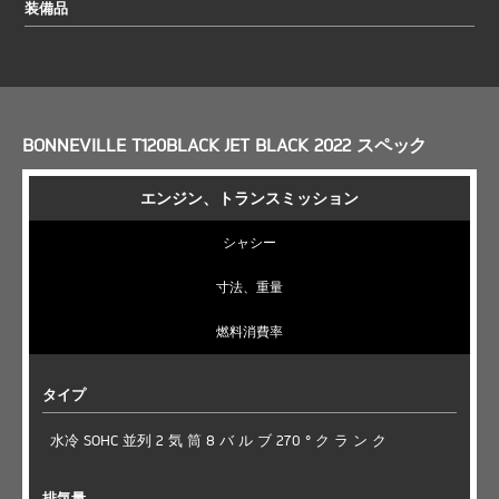
装備品
BONNEVILLE T120BLACK JET BLACK 2022 スペック
エンジン、トランスミッション
シャシー
寸法、重量
燃料消費率
タイプ
水冷 SOHC 並列 2 気 筒 8 バ ル ブ 270 ° ク ラ ン ク
排気量