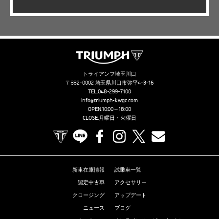
トライアンフ埼玉川口
〒332-0002 埼玉県川口市弥平4-3-16
TEL.
048-299-7100
info@triumph-kwgc.com
OPEN.10:00～18:00
CLOSE.月曜日・火曜日
TRIUMPH OFFICIAL SITE
LINE
Facebook
Instagram
X
Contact us
新車在庫情報
試乗車一覧
認定中古車
アクセサリー
クロージング
アップデート
ニュース
ブログ