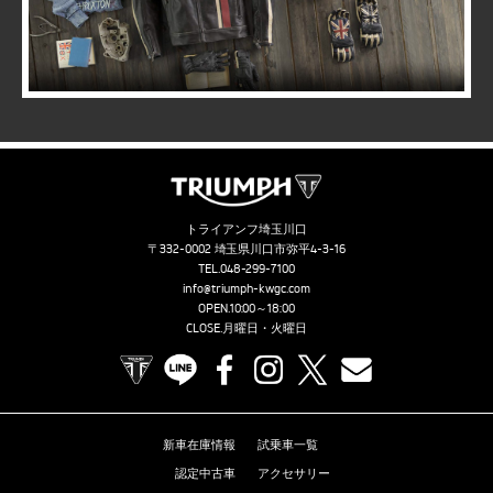
トライアンフ埼玉川口
〒332-0002 埼玉県川口市弥平4-3-16
TEL.
048-299-7100
info@triumph-kwgc.com
OPEN.10:00～18:00
CLOSE.月曜日・火曜日
TRIUMPH OFFICIAL SITE
LINE
Facebook
Instagram
X
Contact us
新車在庫情報
試乗車一覧
認定中古車
アクセサリー