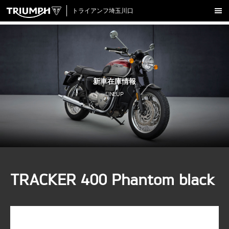
トライアンフ埼玉川口
新車在庫情報
試乗車一覧
認定中古車
新車在庫情報
アクセサリー
LINEUP
クロージング
アップデート
店舗情報
採用情報
TRACKER 400 Phantom black
TRIUMPH OFFICIAL SITE
LINE
Facebook
Instagram
X
Con