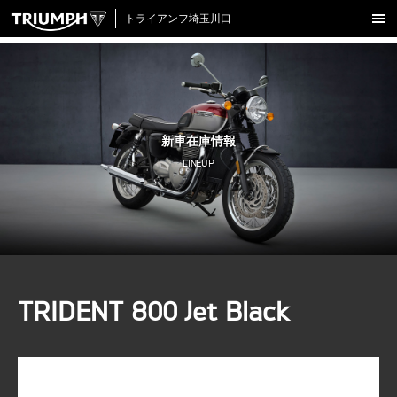
トライアンフ埼玉川口
新車在庫情報
試乗車一覧
認定中古車
新車在庫情報
アクセサリー
LINEUP
クロージング
アップデート
店舗情報
採用情報
TRIDENT 800 Jet Black
TRIUMPH OFFICIAL SITE
LINE
Facebook
Instagram
X
Con