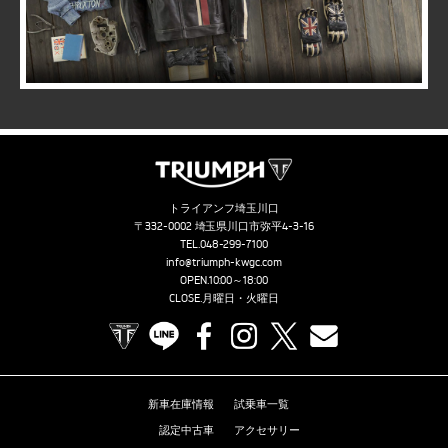
トライアンフ埼玉川口
〒332-0002 埼玉県川口市弥平4-3-16
TEL.
048-299-7100
info@triumph-kwgc.com
OPEN.10:00～18:00
CLOSE.月曜日・火曜日
TRIUMPH OFFICIAL SITE
LINE
Facebook
Instagram
X
Contact us
新車在庫情報
試乗車一覧
認定中古車
アクセサリー