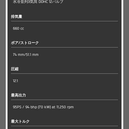
水冷並列3気筒 DOHC 12バルブ
排気量
660 cc
ボア/ストローク
74 mm/51.1 mm
圧縮
12:1
最高出力
95PS / 94 bhp (70 kW) at 11,250 rpm
最大トルク