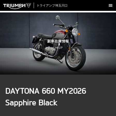
トライアンフ埼玉川口
新車在庫情報
試乗車一覧
認定中古車
新車在庫情報
アクセサリー
LINEUP
クロージング
アップデート
店舗情報
採用情報
DAYTONA 660 MY2026
TRIUMPH OFFICIAL SITE
LINE
Facebook
Instagram
X
Con
Sapphire Black