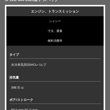
エンジン、トランスミッション
シャシー
寸法、重量
燃料消費率
タイプ
水冷単気筒DOHC4バルブ
排気量
398.15 cc
ボア/ストローク
89.0 mm/64.0 mm