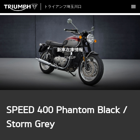
トライアンフ埼玉川口
新車在庫情報
試乗車一覧
認定中古車
新車在庫情報
アクセサリー
LINEUP
クロージング
アップデート
店舗情報
採用情報
SPEED 400 Phantom Black /
TRIUMPH OFFICIAL SITE
LINE
Facebook
Instagram
X
Con
Storm Grey