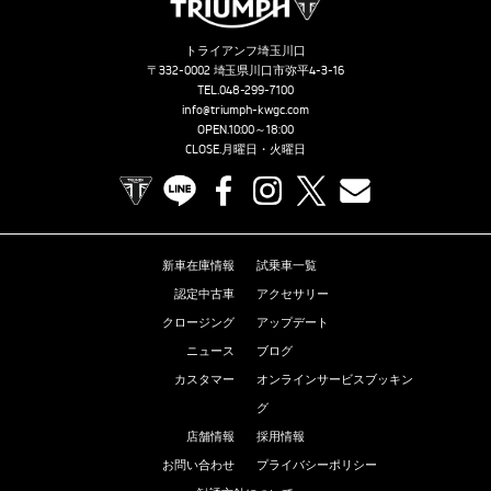
トライアンフ埼玉川口
〒332-0002 埼玉県川口市弥平4-3-16
TEL.
048-299-7100
info@triumph-kwgc.com
OPEN.10:00～18:00
CLOSE.月曜日・火曜日
TRIUMPH OFFICIAL SITE
LINE
Facebook
Instagram
X
Contact us
新車在庫情報
試乗車一覧
認定中古車
アクセサリー
クロージング
アップデート
ニュース
ブログ
カスタマー
オンラインサービスブッキン
グ
店舗情報
採用情報
お問い合わせ
プライバシーポリシー