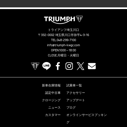
トライアンフ埼玉川口
〒332-0002 埼玉県川口市弥平4-3-16
TEL.
048-299-7100
info@triumph-kwgc.com
OPEN.10:00～18:00
CLOSE.月曜日・火曜日
TRIUMPH OFFICIAL SITE
LINE
Facebook
Instagram
X
Contact us
新車在庫情報
試乗車一覧
認定中古車
アクセサリー
クロージング
アップデート
ニュース
ブログ
カスタマー
オンラインサービスブッキン
グ