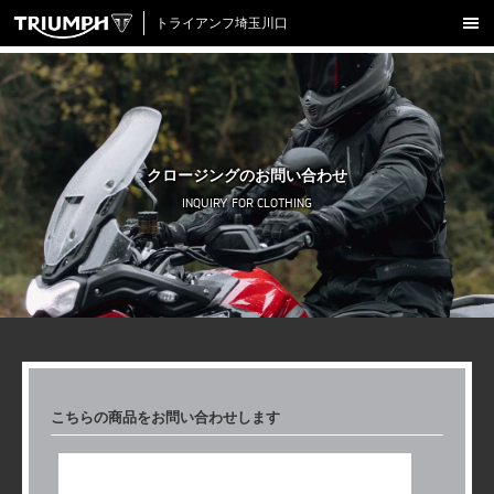
トライアンフ埼玉川口
新車在庫情報
試乗車一覧
認定中古車
クロージングのお問い合わせ
アクセサリー
INQUIRY FOR CLOTHING
クロージング
アップデート
店舗情報
採用情報
こちらの商品を
お問い合わせします
TRIUMPH OFFICIAL SITE
LINE
Facebook
Instagram
X
Con